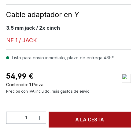
Cable adaptador en Y
3.5 mm jack / 2x cinch
NF 1 / JACK
Listo para envío inmediato, plazo de entrega 48h*
54,99 €
Contenido:
1 Pieza
Precios con IVA incluido, más gastos de envío
Cantidad del producto: introduce la can
A LA CESTA