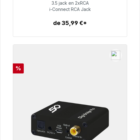
3.5 jack en 2xRCA
i-Connect RCA Jack
51,99 €
de 35,99 €*
Detalles
Descuento
%