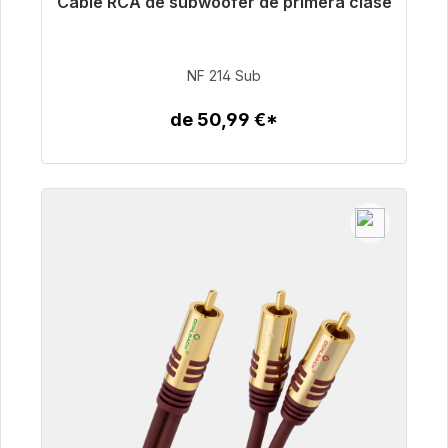
Cable RCA de subwoofer de primera clase
Listo para envío inmediato, plazo de entrega
48h*
NF 214 Sub
94,00 €
de 50,99 €*
Detalles