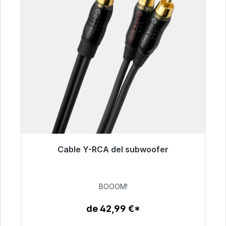
Cable Y-RCA del subwoofer
Listo para envío inmediato, plazo de entrega
48h*
BOOOM!
53,49 €
de 42,99 €*
Detalles