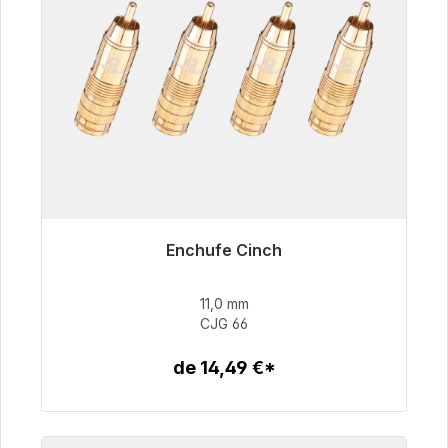
Enchufe Cinch
Listo para envío inmediato, plazo de entrega
48h*
11,0 mm
CJG 66
55,99 €
de 14,49 €*
Detalles