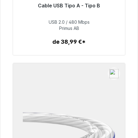
Cable USB Tipo A - Tipo B
Listo para envío inmediato, plazo de entrega
48h*
USB 2.0 / 480 Mbps
Primus AB
76,99 €
de 38,99 €*
Detalles