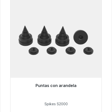
Puntas con arandela
Listo para envío inmediato, plazo de entrega
48h*
Spikes S2000
51,49 €