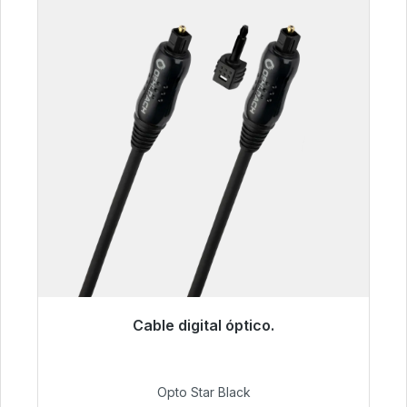
Cable digital óptico.
Listo para envío inmediato, plazo de entrega
48h*
Opto Star Black
93,00 €