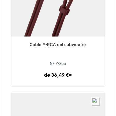
Cable Y-RCA del subwoofer
Listo para envío inmediato, plazo de entrega
48h*
NF Y-Sub
50,99 €
de 36,49 €*
Detalles