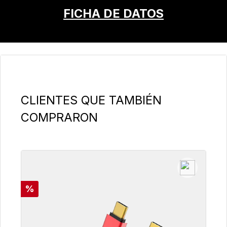
FICHA DE DATOS
Omitir la galería de productos
CLIENTES QUE TAMBIÉN
COMPRARON
Descuento
%