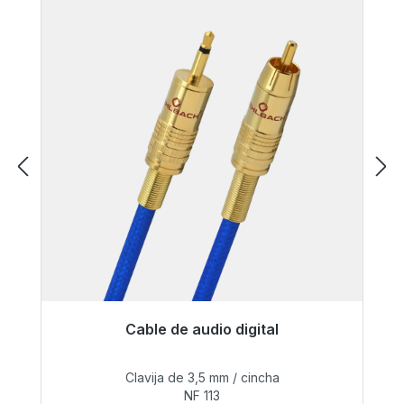
Cable de audio digital
Listo para envío inmediato, plazo de entrega
48h*
Clavija de 3,5 mm / cincha
NF 113
40,99 €