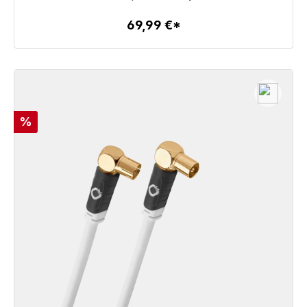
69,99 €*
Detalles
Descuento
%