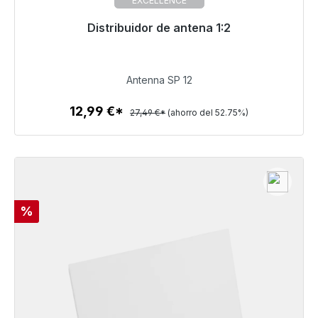
EXCELLENCE
Distribuidor de antena 1:2
Listo para envío inmediato, plazo de entrega 48h*
12,99 €
Antenna SP 12
12,99 €*
27,49 €*
(ahorro del 52.75%)
Detalles
Descuento
%