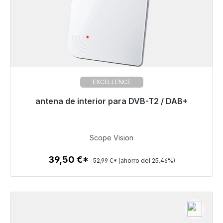
EXCELLENCE
antena de interior para DVB-T2 / DAB+
Listo para envío inmediato, plazo de entrega 48h*
39,50 €
Scope Vision
39,50 €*
52,99 €*
(ahorro del 25.46%)
Detalles