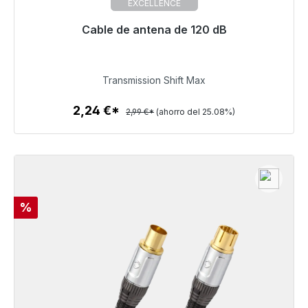
EXCELLENCE
Cable de antena de 120 dB
Listo para envío inmediato, plazo de entrega 48h*
2,24 €
Transmission Shift Max
2,24 €*
2,99 €*
(ahorro del 25.08%)
Detalles
Descuento
%