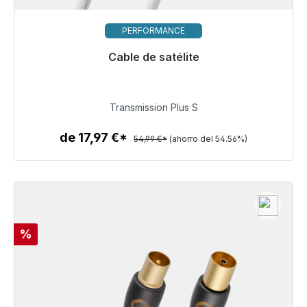
PERFORMANCE
Cable de satélite
Listo para envío inmediato, plazo de entrega 48h*
24,99 €
Transmission Plus S
de 17,97 €*
54,99 €*
(ahorro del 54.56%)
Detalles
Descuento
%