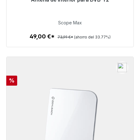
Listo para envío inmediato, plazo de entrega 48h*
49,00 €
Scope Max
49,00 €*
73,99 €*
(ahorro del 33.77%)
Detalles
Descuento
%