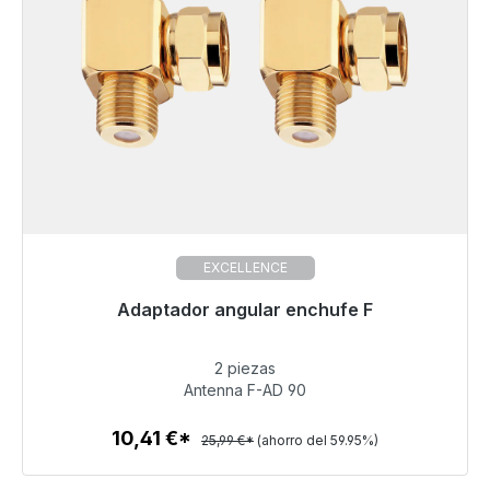
EXCELLENCE
Adaptador angular enchufe F
Listo para envío inmediato, plazo de entrega 48h*
2 piezas
10,41 €
Antenna F-AD 90
10,41 €*
25,99 €*
(ahorro del 59.95%)
Detalles