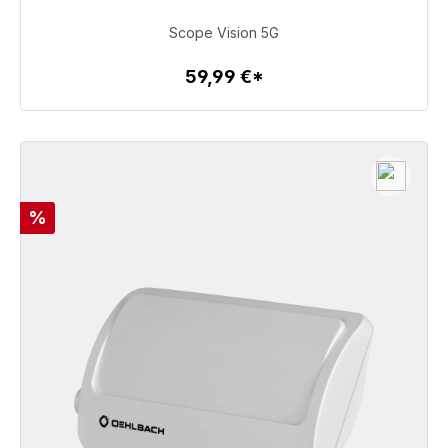
59,99 €
Scope Vision 5G
59,99 €*
Detalles
Descuento
%