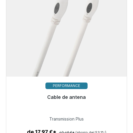
PERFORMANCE
Cable de antena
Listo para envío inmediato, plazo de entrega 48h*
18,99 €
Transmission Plus
de 17,97 €*
40,49 €*
(ahorro del 53.1%)