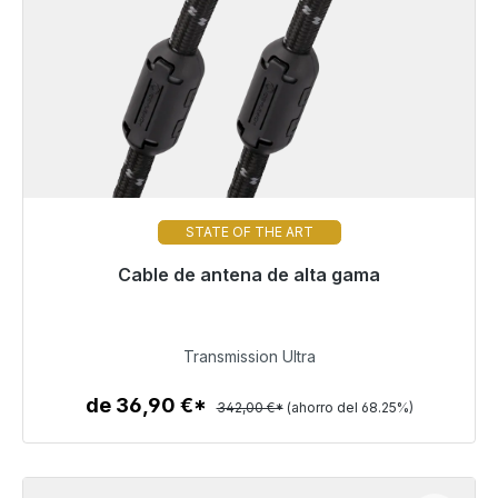
STATE OF THE ART
Cable de antena de alta gama
Listo para envío inmediato, plazo de entrega 48h*
108,57 €
Transmission Ultra
de 36,90 €*
342,00 €*
(ahorro del 68.25%)
Detalles