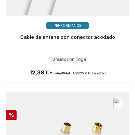
PERFORMANCE
Cable de antena con conector acodado
Listo para envío inmediato, plazo de entrega 48h*
12,38 €
Transmission Edge
12,38 €*
34,99 €*
(ahorro del 64.62%)
Detalles
Descuento
%