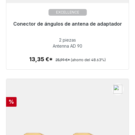
EXCELLENCE
Conector de ángulos de antena de adaptador
Listo para envío inmediato, plazo de entrega 48h*
2 piezas
13,35 €
Antenna AD 90
13,35 €*
25,99 €*
(ahorro del 48.63%)
Detalles
Descuento
%