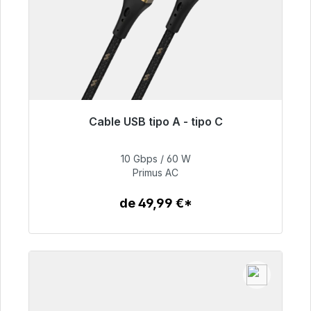
Cable USB tipo A - tipo C
Listo para envío inmediato, plazo de entrega
48h*
10 Gbps / 60 W
Primus AC
59,99 €
de 49,99 €*
Detalles