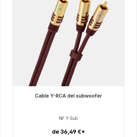
Cable Y-RCA del subwoofer
Listo para envío inmediato, plazo de entrega
48h*
NF Y-Sub
50,99 €
de 36,49 €*