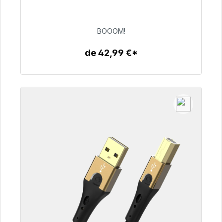
48h*
BOOOM!
53,49 €
de 42,99 €*
Detalles