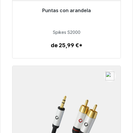
Puntas con arandela
Listo para envío inmediato, plazo de entrega
48h*
Spikes S2000
51,49 €
de 25,99 €*
Detalles