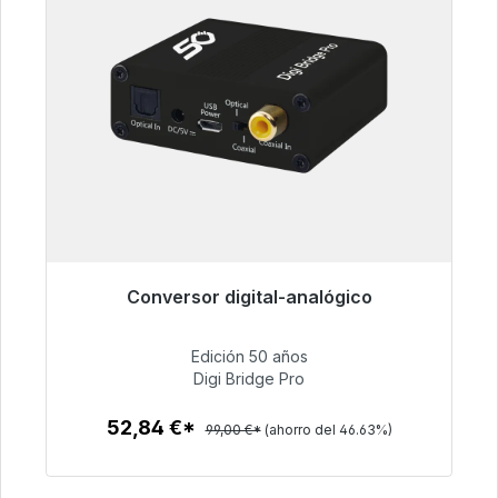
Conversor digital-analógico
Listo para envío inmediato, plazo de entrega
48h*
Edición 50 años
Digi Bridge Pro
52,84 €
52,84 €*
99,00 €*
(ahorro del 46.63%)
Detalles