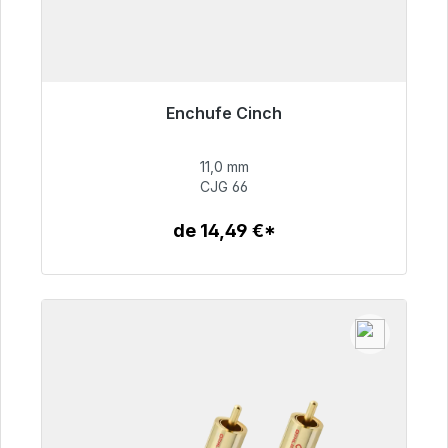
Enchufe Cinch
Listo para envío inmediato, plazo de entrega
48h*
11,0 mm
CJG 66
55,99 €
de 14,49 €*
Detalles