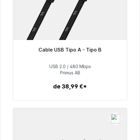
Cable USB Tipo A - Tipo B
Listo para envío inmediato, plazo de entrega
48h*
USB 2.0 / 480 Mbps
Primus AB
76,99 €
de 38,99 €*
Detalles