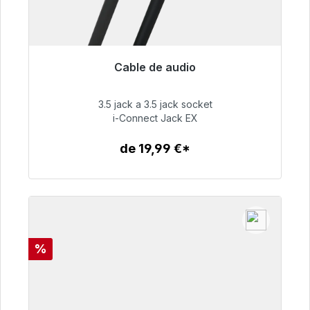
Cable de audio
Listo para envío inmediato, plazo de entrega
48h*
3.5 jack a 3.5 jack socket
i-Connect Jack EX
51,99 €
de 19,99 €*
Detalles
Descuento
%