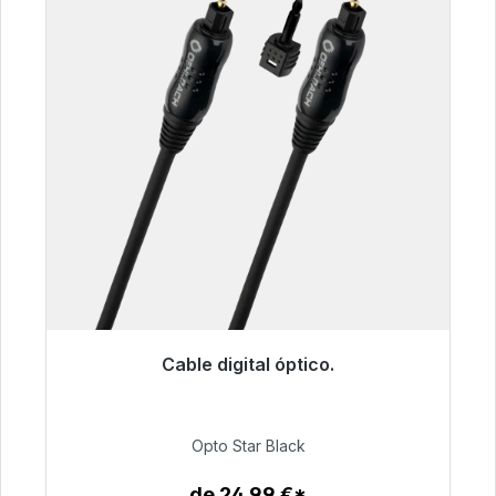
Cable digital óptico.
Listo para envío inmediato, plazo de entrega
48h*
Opto Star Black
93,00 €
de 24,99 €*