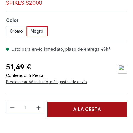
SPIKES S2000
Seleccione
Color
Cromo
Negro
Listo para envío inmediato, plazo de entrega 48h*
51,49 €
Contenido:
4 Pieza
Precios con IVA incluido, más gastos de envío
Cantidad del producto: introduce la can
A LA CESTA