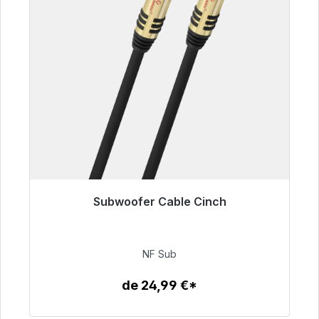
Subwoofer Cable Cinch
Listo para envío inmediato, plazo de entrega
48h*
NF Sub
63,99 €
de 24,99 €*
Detalles