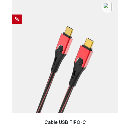
Descuento
%
Cable USB TIPO-C
Listo para envío inmediato, plazo de entrega