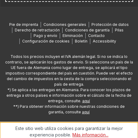
Pie de imprenta
Condiciones generales
Protección de datos
Derecho de retractación
Condiciones de garantía
Pilas
Pago y envío
Eliminación
Contacto
Configuración de cookies
Boletín
Accessibility
Todos los precios incluyen el IVA alemán legal. Si no se indica lo
contrario, se aplicarán los gastos de envío. Si selecciona un país de la
UE fuera de Alemania como lugar de entrega, se aplicará el tipo
impositivo correspondiente del país en cuestión. Puede ver el efecto
del cambio de impuestos en la cesta de la compra seleccionando el
país de entrega.
*) Se aplica a las entregas en Alemania. Para conocer los plazos de
entrega a otros países e información sobre el cálculo de la fecha de
entrega, consulte.
aquí
**) Para obtener información sobre nuestras condiciones de
garantía, consulte
aquí
Este sitio web utiliza cookies para garantizar la mejor
© 2026 Copyright de Oehlbach® Kabel GmbH
experiencia posible.
Más información...