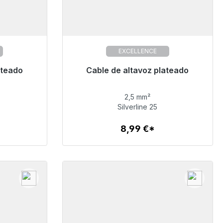
EXCELLENCE
o, plazo de
ateado
Listo para envío inmediato, plazo de
Cable de altavoz plateado
entrega 48h*
2,5 mm²
8,99 €
Silverline 25
8,99 €*
Detalles