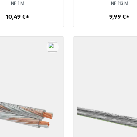
10,49 €
9,99 €
NF 1 M
NF 113 M
10,49 €*
9,99 €*
Detalles
Detalles