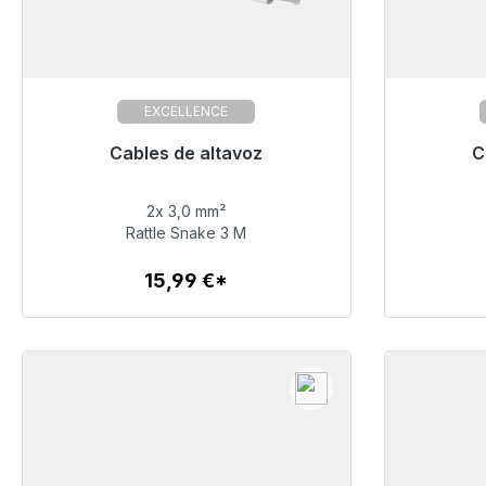
EXCELLENCE
Listo para envío inmediato, plazo de
Cables de altavoz
Listo pa
C
entrega 48h*
2x 3,0 mm²
15,99 €
Rattle Snake 3 M
15,99 €*
Detalles