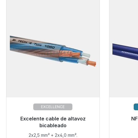
EXCELLENCE
Listo para envío inmediato, plazo de
Excelente cable de altavoz
NF
entrega 48h*
bicableado
2x2,5 mm² + 2x4,0 mm².