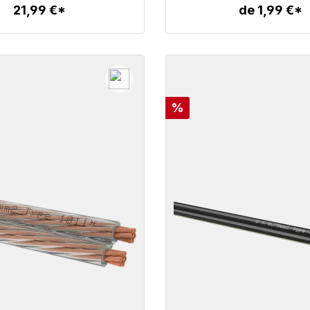
21,99 €*
de 1,99 €*
Detalles
Detalles
o
Descuento
%