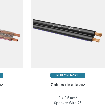
PERFORMANCE
oz
Cables de altavoz
e nuevo
Pronto disponible de nuevo
2 x 2,5 mm²
5,99 €
Speaker Wire 25