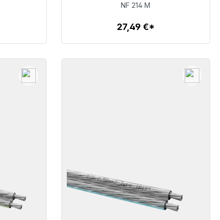
27,49 €
NF 214 M
27,49 €*
Detalles