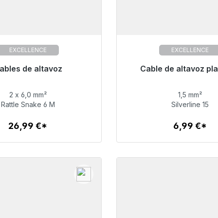
EXCELLENCE
EXCELLENCE
ra envío inmediato, plazo de
ables de altavoz
Listo para envío inmediat
Cable de altavoz pl
entrega 48h*
entrega 48h*
2 x 6,0 mm²
1,5 mm²
26,99 €
6,99 €
Rattle Snake 6 M
Silverline 15
26,99 €*
6,99 €*
Detalles
Detalles