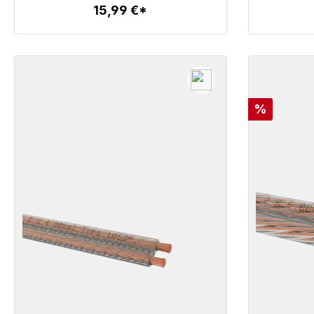
15,99 €*
Detalles
Descuent
%