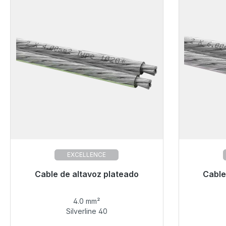
EXCELLENCE
Listo para envío inmediato, plazo de
Cable de altavoz plateado
Listo pa
Cable
entrega 48h*
4.0 mm²
15,99 €
Silverline 40