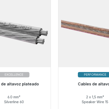
EXCELLENCE
PERFORMANCE
ra envío inmediato, plazo de
 de altavoz plateado
Cables de altav
Pronto disponible d
entrega 48h*
6.0 mm²
2 x 1,5 mm²
3,99 €
21,99 €
Silverline 60
Speaker Wire 15