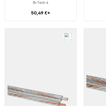
50,49 €
Bi-Tech 4
50,49 €*
Detalles