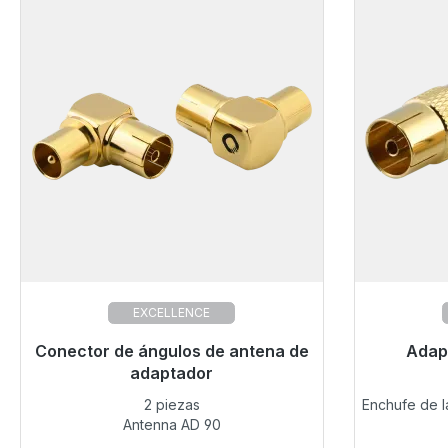
EXCELLENCE
Conector de ángulos de antena de
Listo para envío inmediato, plazo de
Listo pa
Adap
entrega 48h*
adaptador
2 piezas
Enchufe de la
13,35 €
Antenna AD 90