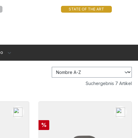
STATE OF THE ART
io
Suchergebnis 7 Artikel
Descuento
%