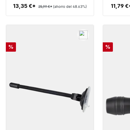
13,35 €*
11,79 
25,99 €*
(ahorro del 48.63%)
Detalles
Descuento
Descuent
%
%