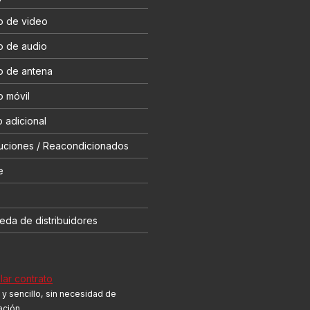
o de video
o de audio
o de antena
o móvil
 adicional
uciones / Reacondicionados
e
eda de distribuidores
ar contrato
y sencillo, sin necesidad de
cación