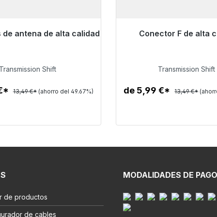
de antena de alta calidad
Conector F de alta c
ra envío inmediato, plazo de
Listo para envío inmediat
entrega 48h*
entrega 48h*
Transmission Shift
Transmission Shift
6,79 €
6,79 €
 €*
de 5,99 €*
13,49 €*
(ahorro del 49.67%)
13,49 €*
(ahor
Detalles
Detalles
ES
MODALIDADES DE PAG
r de productos
gurador de cables