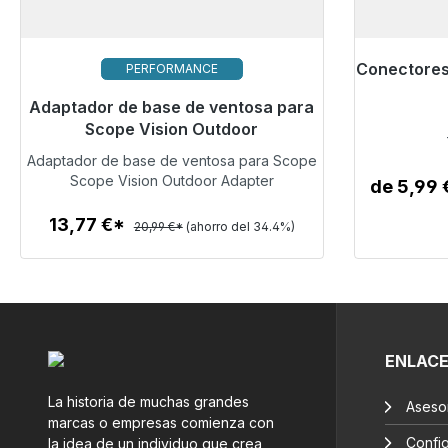
Conectores 
PERFORMANCE
Listo pa
Adaptador de base de ventosa para
Listo para envío inmediato, plazo de
entrega 48h*
Scope Vision Outdoor
Adaptador de base de ventosa para Scope
13,77 €
Scope Vision Outdoor Adapter
Vision Outdoor
de 5,99
13,77 €*
20,99 €*
(ahorro del 34.4%)
Detalles
ENLAC
La historia de muchas grandes
Aseso
marcas o empresas comienza con
Confi
la idea de un individuo que crea