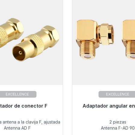
EXCELLENCE
EXCELLENCE
ra envío inmediato, plazo de
tador de conector F
Adaptador angular en
Listo para envío inmediat
entrega 48h*
entrega 48h*
 antena a la clavija F, ajustada
2 piezas
11,79 €
10,41 €
Antenna AD F
Antenna F-AD 90