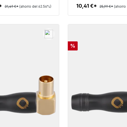
€*
10,41 €*
31,49 €*
(ahorro del 62.56%)
25,99 €*
(ahorro
Detalles
Detalles
o
Descuento
%