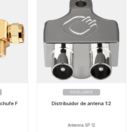
EXCELLENCE
chufe F
o, plazo de
Listo para envío inmediato, plazo de
Distribuidor de antena 1:2
entrega 48h*
12,99 €
Antenna SP 12