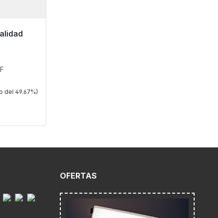
alidad
o, plazo de
 F
ro del 49.67%)
O
OFERTAS