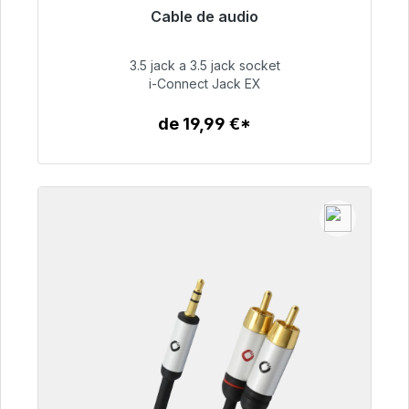
Cable de audio
Listo para envío inmediato, plazo de entrega
48h*
3.5 jack a 3.5 jack socket
i-Connect Jack EX
51,99 €
de 19,99 €*
Detalles