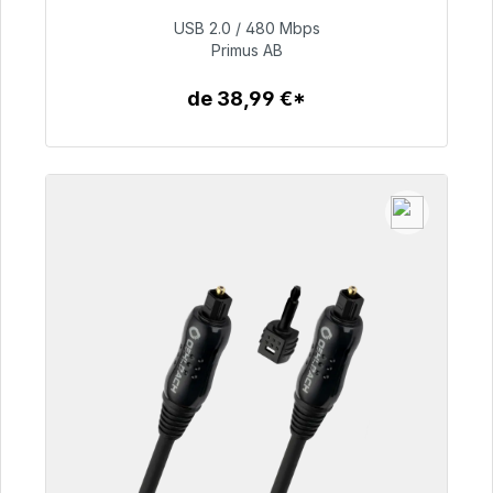
48h*
USB 2.0 / 480 Mbps
Primus AB
76,99 €
de 38,99 €*
Detalles