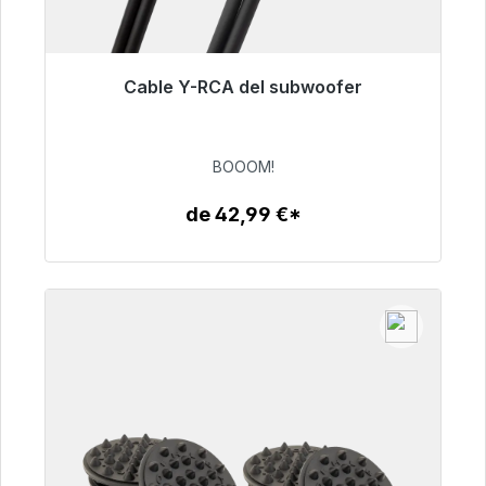
Cable Y-RCA del subwoofer
Listo para envío inmediato, plazo de entrega
48h*
BOOOM!
53,49 €
de 42,99 €*
Detalles