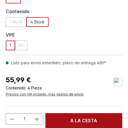
Seleccione
Contenido
1 Stück
4 Stück
(Esta opción no está disponible en este momento.)
Seleccione
VPE
1
50
(Esta opción no está disponible en este momento.)
Listo para envío inmediato, plazo de entrega 48h*
55,99 €
Contenido:
4 Pieza
Precios con IVA incluido, más gastos de envío
Cantidad del producto: introduce la can
A LA CESTA