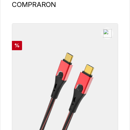
COMPRARON
Descuento
%