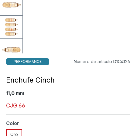
Número de artículo D1C4126
PERFORMANCE
Enchufe Cinch
11,0 mm
CJG 66
Seleccione
Color
Oro