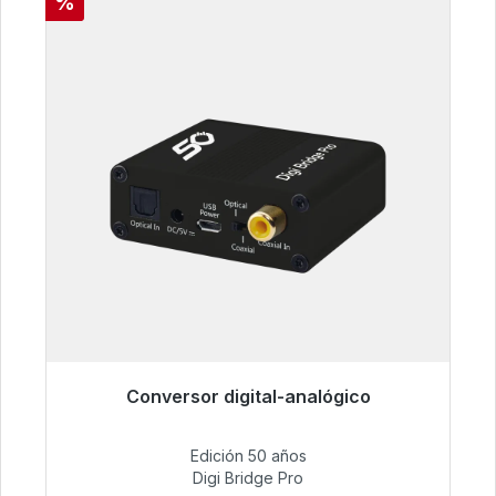
Descuento
%
Conversor digital-analógico
Listo para envío inmediato, plazo de entrega
48h*
Edición 50 años
Digi Bridge Pro
52,84 €