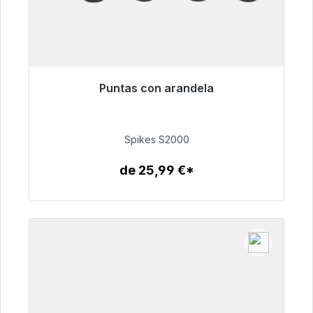
Puntas con arandela
Listo para envío inmediato, plazo de entrega
48h*
Spikes S2000
51,49 €
de 25,99 €*
Detalles