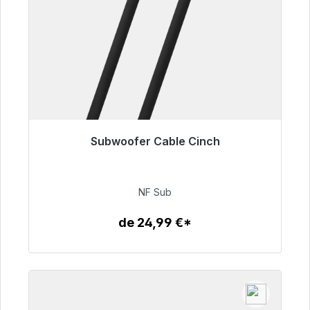
Subwoofer Cable Cinch
Listo para envío inmediato, plazo de entrega
48h*
NF Sub
63,99 €
de 24,99 €*
Detalles