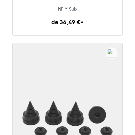
NF Y-Sub
50,99 €
de 36,49 €*
Detalles