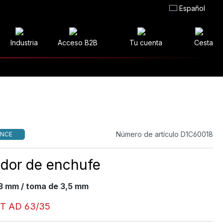
Español
Industria
Acceso B2B
Tu cuenta
Cesta
Número de artículo D1C60018
NCE
dor de enchufe
3 mm / toma de 3,5 mm
T AD 63/35