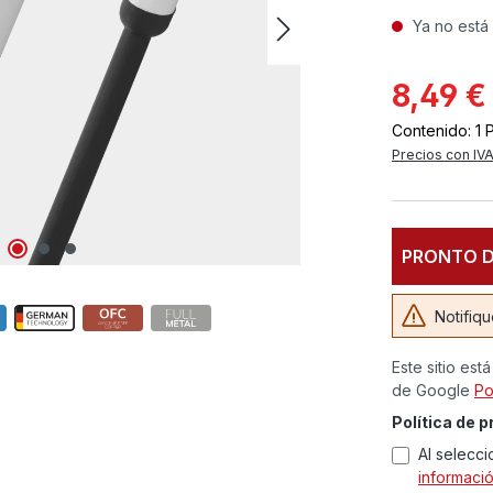
Ya no está 
8,49 €
Contenido:
1 
Precios con IVA
PRONTO D
Notifiqu
Este sitio es
de Google
Po
Política de p
Al selecci
informaci