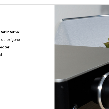
tor interno:
e de oxígeno
ector:
al