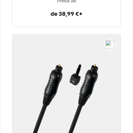
Primus AB
76,99 €
de 38,99 €*
Detalles