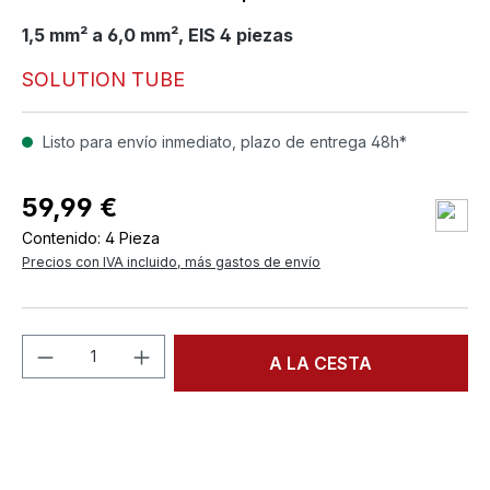
1,5 mm² a 6,0 mm², EIS 4 piezas
SOLUTION TUBE
Listo para envío inmediato, plazo de entrega 48h*
59,99 €
Contenido:
4 Pieza
Precios con IVA incluido, más gastos de envío
Cantidad del producto: introduce la can
A LA CESTA