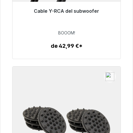
Cable Y-RCA del subwoofer
Listo para envío inmediato, plazo de entrega
48h*
BOOOM!
53,49 €
de 42,99 €*
Detalles