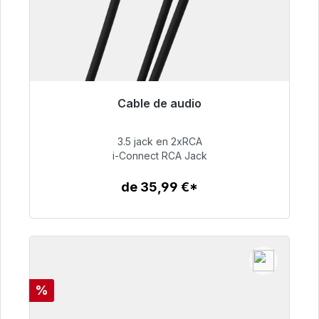
Cable de audio
Listo para envío inmediato, plazo de entrega
48h*
3.5 jack en 2xRCA
i-Connect RCA Jack
51,99 €
de 35,99 €*
Detalles
Descuento
%