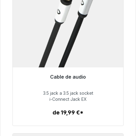
Cable de audio
Listo para envío inmediato, plazo de entrega
48h*
3.5 jack a 3.5 jack socket
i-Connect Jack EX
51,99 €
de 19,99 €*
Detalles