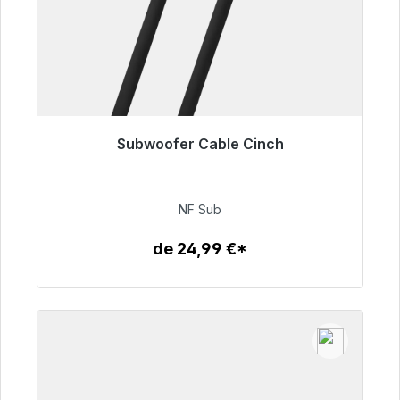
Subwoofer Cable Cinch
Listo para envío inmediato, plazo de entrega
48h*
NF Sub
63,99 €
de 24,99 €*
Detalles