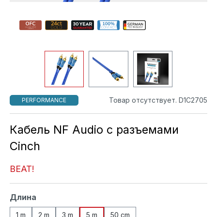
Товар отсутствует. D1C2705
PERFORMANCE
Кабель NF Audio с разъемами
Cinch
BEAT!
Выберите
Длина
1 m
2 m
3 m
5 m
50 cm