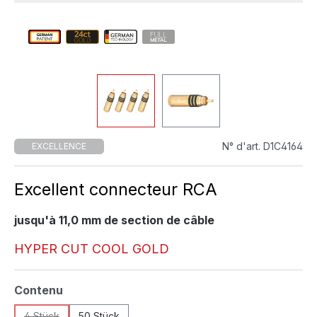
N° d'art. D1C4164
EXCELLENCE
Excellent connecteur RCA
jusqu'à 11,0 mm de section de câble
HYPER CUT COOL GOLD
Sélectionnez
Contenu
4 Stück
50 Stück