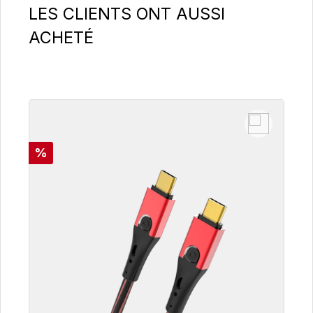
Ignorer la galerie de produits
LES CLIENTS ONT AUSSI
ACHETÉ
Réduction
%