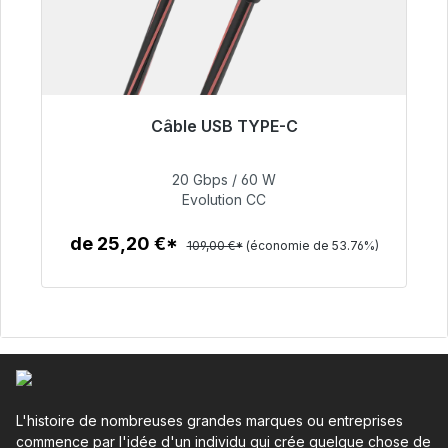
Câble USB TYPE-C
Plus disponible
20 Gbps / 60 W
50,40 €
Evolution CC
de 25,20 €*
109,00 €*
(économie de 53.76%)
Détails
L'histoire de nombreuses grandes marques ou entreprises
commence par l'idée d'un individu qui crée quelque chose de