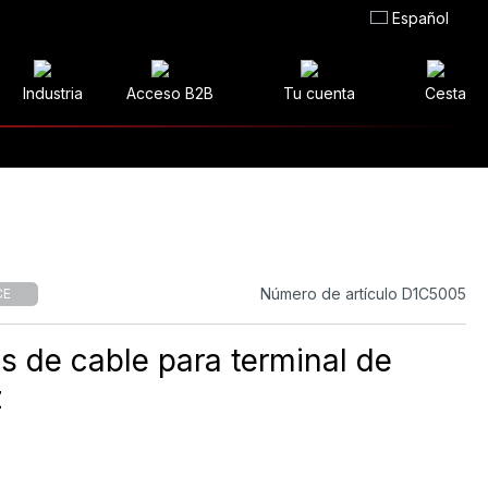
Español
Industria
Acceso B2B
Tu cuenta
Cesta
Número de artículo D1C5005
CE
s de cable para terminal de
z