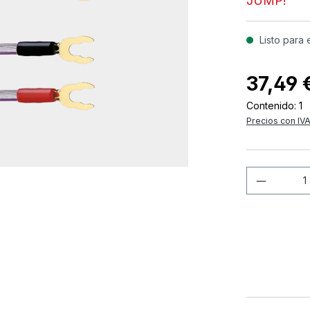
JUMP!
Listo para 
37,49 
Contenido:
1
Precios con IVA
Cantida