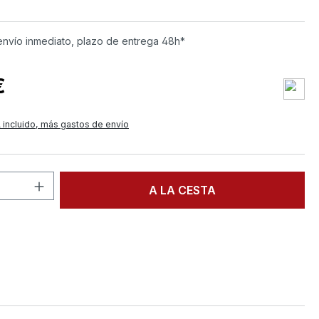
envío inmediato, plazo de entrega 48h*
€
 incluido, más gastos de envío
d del producto: introduce la cantidad d
A LA CESTA