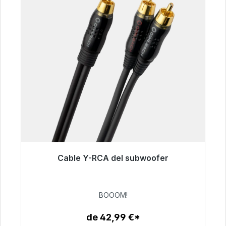
Cable Y-RCA del subwoofer
Listo para envío inmediato, plazo de entrega
48h*
BOOOM!
53,49 €
de 42,99 €*