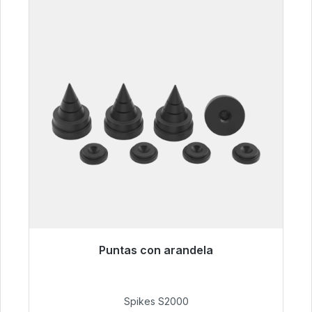
Puntas con arandela
Listo para envío inmediato, plazo de entrega
48h*
Spikes S2000
51,49 €