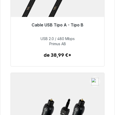
Cable USB Tipo A - Tipo B
Listo para envío inmediato, plazo de entrega
48h*
USB 2.0 / 480 Mbps
Primus AB
76,99 €
de 38,99 €*
Detalles