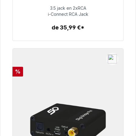
48h*
3.5 jack en 2xRCA
i-Connect RCA Jack
51,99 €
de 35,99 €*
Detalles
Descuento
%