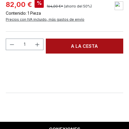
%
82,00 €
164,00 €*
(ahorro del 50%)
Contenido:
1 Pieza
Precios con IVA incluido, más gastos de envío
Cantidad del producto: introduce la can
A LA CESTA