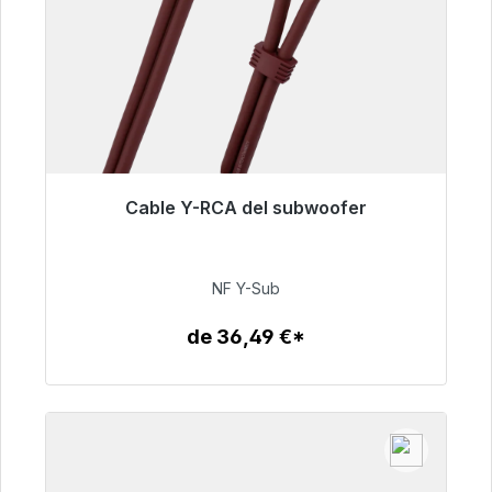
Cable Y-RCA del subwoofer
Listo para envío inmediato, plazo de entrega
48h*
NF Y-Sub
50,99 €
de 36,49 €*
Detalles