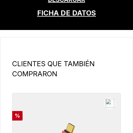
FICHA DE DATOS
Omitir la galería de productos
CLIENTES QUE TAMBIÉN
COMPRARON
Descuento
%