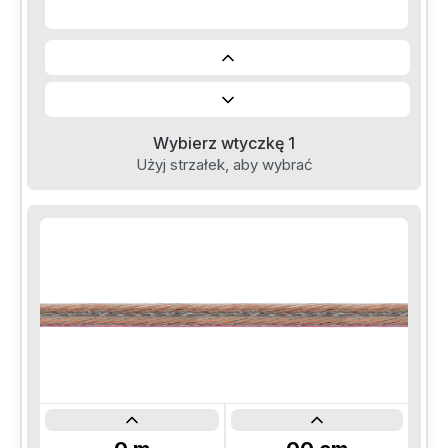
Wybierz wtyczkę 1
Użyj strzałek, aby wybrać
Informacje
60
cm
70
cm
80
cm
90
cm