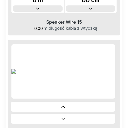
0
m
00
cm
Informacje
1
m
10
cm
2
m
20
cm
Speaker Wire 15
3
m
30
cm
m długość kabla z wtyczką
4
m
40
cm
5
m
50
cm
6
m
60
cm
7
m
70
cm
8
m
80
cm
9
m
90
cm
10
m
00
cm
11
m
10
cm
12
m
13
m
14
m