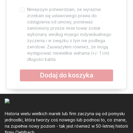
Niniejszym potwierdzam, że wyraźnie
zrzekam się ustawowego prawa do
odstąpienia od umowy, ponieważ
zamówiony przeze mnie towar został
wykonany według mojego indywidualnego
życzenia i w związku z tym nie podlega
zwrotowi. Zauważyłem również, że mogą
występować niewielkie wahania (+/- 1 cm)
długości kabla.
Dodaj do koszyka
Historia wielu wielkich marek lub firm zaczyna się od pomysłu
jednostki, która tworzy coś nowego lub podnosi to, co znane,
na zupełnie nowy poziom - tak jest również w 50-letniej historii
firmy Oehlbach.