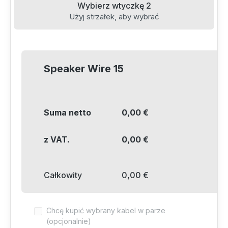
15
m
Wybierz wtyczkę 2
16
m
Użyj strzałek, aby wybrać
Informacje
17
m
18
m
19
m
Speaker Wire 15
20
m
21
m
22
m
Suma netto
0,00 €
23
m
24
m
z VAT.
0,00 €
25
m
Informacje
Całkowity
0,00 €
Chcę kupić wybrany kabel w parze
(opcjonalnie)