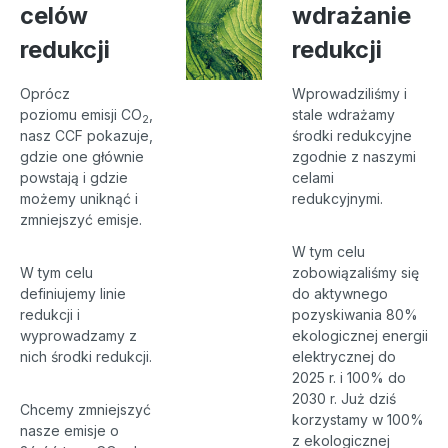
celów
wdrażanie
redukcji
redukcji
Oprócz
Wprowadziliśmy i
poziomu emisji CO
,
stale wdrażamy
2
nasz CCF pokazuje,
środki redukcyjne
gdzie one głównie
zgodnie z naszymi
powstają i gdzie
celami
możemy uniknąć i
redukcyjnymi.
zmniejszyć emisje.
W tym celu
W tym celu
zobowiązaliśmy się
definiujemy linie
do aktywnego
redukcji i
pozyskiwania 80%
wyprowadzamy z
ekologicznej energii
nich środki redukcji.
elektrycznej do
2025 r. i 100% do
2030 r. Już dziś
Chcemy zmniejszyć
korzystamy w 100%
nasze emisje o
z ekologicznej