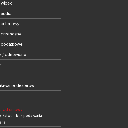
t wideo
 audio
t antenowy
t przenośny
t dodatkowe
y / odnowione
e
kiwanie dealerów
p od umowy
 i łatwo - bez podawania
yny