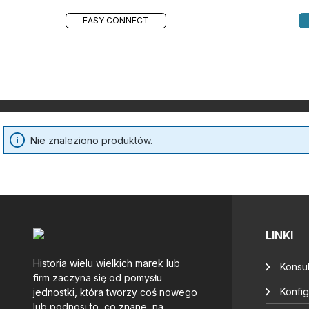
EASY CONNECT
Nie znaleziono produktów.
LINKI
Historia wielu wielkich marek lub
Konsul
firm zaczyna się od pomysłu
Konfig
jednostki, która tworzy coś nowego
lub podnosi to, co znane, na