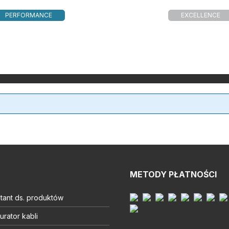
PERFORMANCE
EXCELLENCE
METODY PŁATNOŚCI
tant ds. produktów
urator kabli