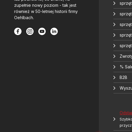
sprzę
zupełnie nowy poziom - tak jest
również w 50-letniej historii firmy
sprzęt
Oehlbach.
sprzę
sprzę
sprzę
Zwrot
% Sal
B2B
Wyszu
Odstą
Szybko
przycz