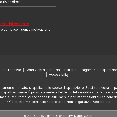
a rivenditori
re dal contratto
 e semplice - senza motivazione
itto di recesso
Condizioni di garanzia
Batterie
Pagamento e spedizio
Accessibility
ersamente indicato, si applicano le spese di spedizione. Se si seleziona un 
l rispettivo paese. È possibile vedere l'effetto della modifica dell'imposta 
rmania. Per i tempi di consegna in altri Paesi e per informazioni sul calcolo 
**) Per informazioni sulle nostre condizioni di garanzia, vedere
qui
© 2026 Copyright di Oehlbach® Kabel GmbH