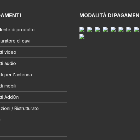
GAMENTI
MODALITÀ DI PAGAME
ente di prodotto
uratore di cavi
ti video
ti audio
ti per l'antenna
ti mobili
tti AddOn
zioni / Ristrutturato
e