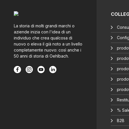
COLLE
La storia di molti grandi marchi o
Consul
aziende inizia con l'idea di un
Config
individuo che crea qualcosa di
nuovo o eleva il già noto a un livello
prodot
completamente nuovo: così anche i
50 anni di storia di Oehlbach.
prodot
prodot
prodot
prodo
Restitu
% Sal
B2B