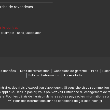
rche de revendeurs
r le contrat
et simple - sans justification
es données
Droit de rétractation
Conditions de garantie
Piles
Paiem
Bulletin d'information
Accessibility
ontraire, des frais d'expédition s'appliquent. Si vous choisissez comme lieu 
appliqué. Dans le panier, vous pouvez voir l'influence du changement de tax
ne. Pour les délais de livraison dans les autres pays et les informations sur l
**) Pour des informations sur nos conditions de garantie, voir
ici