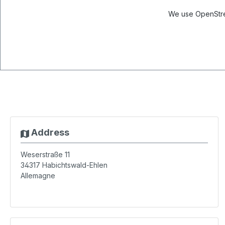
We use OpenStree
Address
Weserstraße 11
34317
Habichtswald-Ehlen
Allemagne