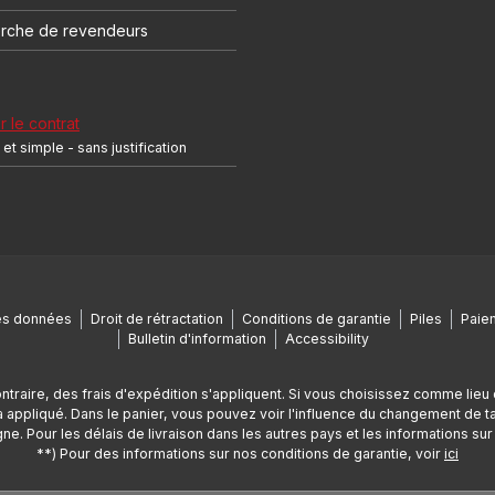
rche de revendeurs
r le contrat
et simple - sans justification
es données
Droit de rétractation
Conditions de garantie
Piles
Paiem
Bulletin d'information
Accessibility
ontraire, des frais d'expédition s'appliquent. Si vous choisissez comme lieu 
appliqué. Dans le panier, vous pouvez voir l'influence du changement de tax
ne. Pour les délais de livraison dans les autres pays et les informations sur l
**) Pour des informations sur nos conditions de garantie, voir
ici