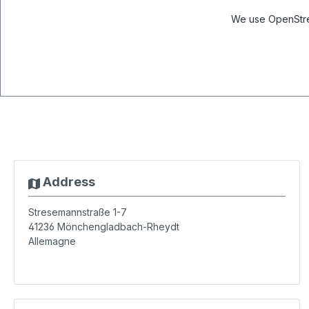
We use OpenStree
Address
Stresemannstraße 1-7
41236
Mönchengladbach-Rheydt
Allemagne