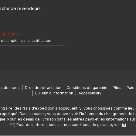
rche de revendeurs
r le contrat
et simple - sans justification
es données
Droit de rétractation
Conditions de garantie
Piles
Paiem
Bulletin d'information
Accessibility
ontraire, des frais d'expédition s'appliquent. Si vous choisissez comme lieu 
appliqué. Dans le panier, vous pouvez voir l'influence du changement de tax
ne. Pour les délais de livraison dans les autres pays et les informations sur l
**) Pour des informations sur nos conditions de garantie, voir
ici