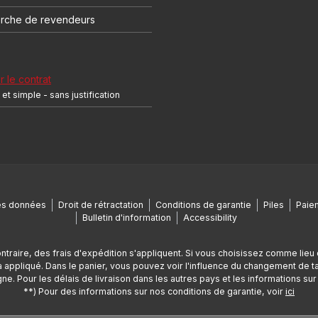
rche de revendeurs
r le contrat
et simple - sans justification
es données
Droit de rétractation
Conditions de garantie
Piles
Paiem
Bulletin d'information
Accessibility
ontraire, des frais d'expédition s'appliquent. Si vous choisissez comme lieu 
appliqué. Dans le panier, vous pouvez voir l'influence du changement de tax
ne. Pour les délais de livraison dans les autres pays et les informations sur l
**) Pour des informations sur nos conditions de garantie, voir
ici