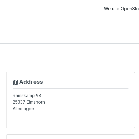
We use OpenStree
Address
Ramskamp 98
25337
Elmshorn
Allemagne