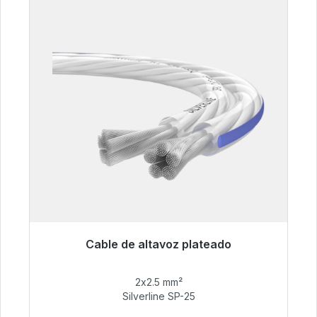
Cable de altavoz plateado
Listo para envío inmediato, plazo de entrega
48h*
2x2.5 mm²
Silverline SP-25
54,99 €