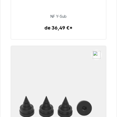
48h*
NF Y-Sub
50,99 €
de 36,49 €*
Detalles