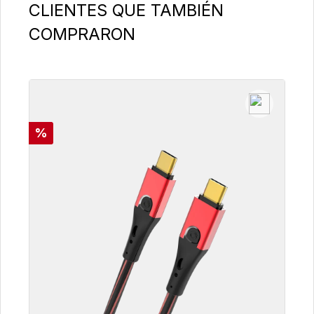
Omitir la galería de productos
CLIENTES QUE TAMBIÉN
COMPRARON
Descuento
%