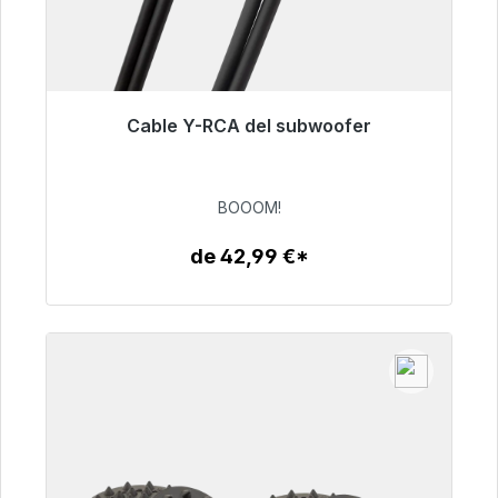
Cable Y-RCA del subwoofer
Listo para envío inmediato, plazo de entrega
48h*
BOOOM!
53,49 €
de 42,99 €*
Detalles