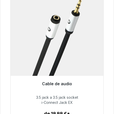
Cable de audio
Listo para envío inmediato, plazo de entrega
48h*
3.5 jack a 3.5 jack socket
i-Connect Jack EX
51,99 €
de 19,99 €*