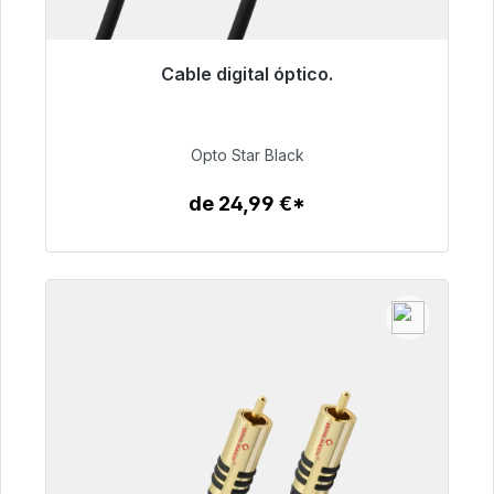
Cable digital óptico.
Listo para envío inmediato, plazo de entrega
48h*
Opto Star Black
93,00 €
de 24,99 €*
Detalles