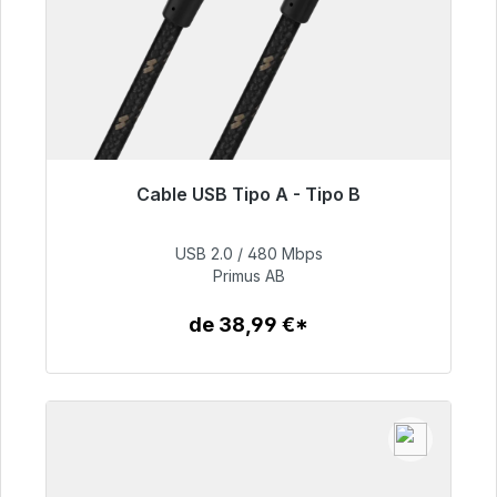
Cable USB Tipo A - Tipo B
Listo para envío inmediato, plazo de entrega
48h*
USB 2.0 / 480 Mbps
Primus AB
76,99 €
de 38,99 €*
Detalles