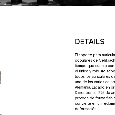
DETAILS
El soporte para auricul
populares de Oehlbach 
tiempo que cuenta con u
el único y robusto sop
todos los auriculares 
uno de los varios colo
Alemania. Lacado en oro 
Dimensiones: 295 de anc
protege de forma fiabl
convierte en un reclamo
deformación.