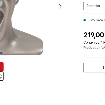
Antracita
Listo para 
219,00
Contenido:
1 
Precios con IVA
Cantida