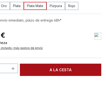
Oro
Plata
Plata Mate
Púrpura
Rojo
envío inmediato, plazo de entrega 48h*
 €
Pieza
 incluido, más gastos de envío
d del producto: introduce la cantidad d
A LA CESTA