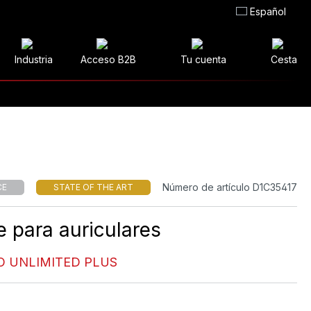
Español
Industria
Acceso B2B
Tu cuenta
Cesta
Número de artículo D1C35417
CE
STATE OF THE ART
e para auriculares
IO UNLIMITED PLUS