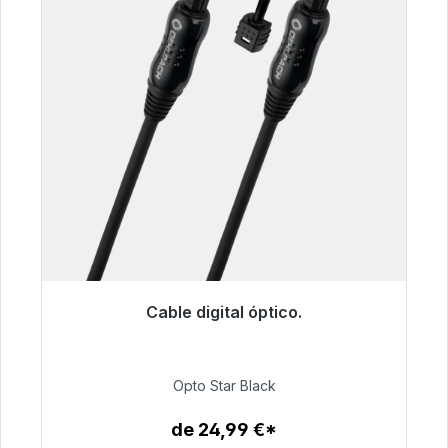
Cable digital óptico.
Listo para envío inmediato, plazo de entrega
48h*
Opto Star Black
93,00 €
de 24,99 €*