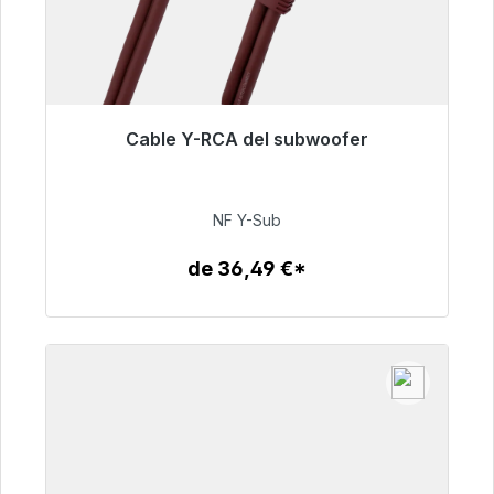
Cable Y-RCA del subwoofer
Listo para envío inmediato, plazo de entrega
48h*
NF Y-Sub
50,99 €
de 36,49 €*
Detalles