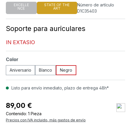
Número de artículo
EXCELLE
STATE OF THE
NCE
ART
D1C35403
Soporte para auriculares
IN EXTASIO
Seleccione
Color
Aniversario
Blanco
Negro
Listo para envío inmediato, plazo de entrega 48h*
89,00 €
Contenido:
1 Pieza
Precios con IVA incluido, más gastos de envío