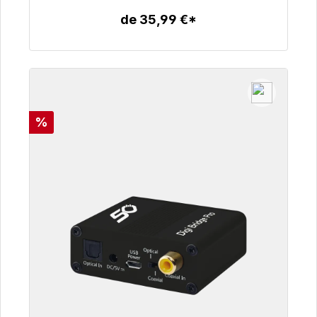
de 35,99 €*
Detalles
Descuento
%