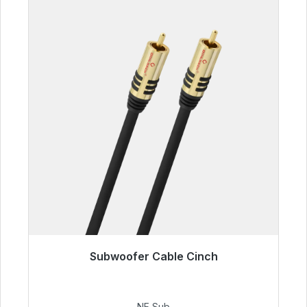
Subwoofer Cable Cinch
Listo para envío inmediato, plazo de entrega
48h*
NF Sub