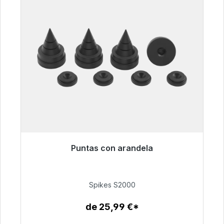
Puntas con arandela
Listo para envío inmediato, plazo de entrega
48h*
Spikes S2000
51,49 €
de 25,99 €*
Detalles