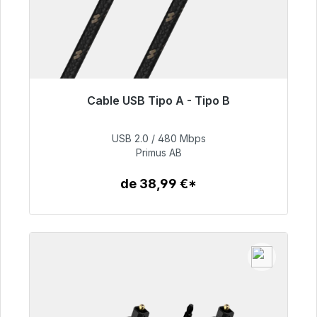
Cable USB Tipo A - Tipo B
Listo para envío inmediato, plazo de entrega
48h*
USB 2.0 / 480 Mbps
Primus AB
76,99 €
de 38,99 €*
Detalles