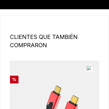
Omitir la galería de productos
CLIENTES QUE TAMBIÉN
COMPRARON
Descuento
%