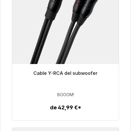
Cable Y-RCA del subwoofer
Listo para envío inmediato, plazo de entrega
48h*
BOOOM!
53,49 €
de 42,99 €*
Detalles