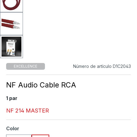
Número de artículo D1C2043
EXCELLENCE
NF Audio Cable RCA
1 par
NF 214 MASTER
Seleccione
Color