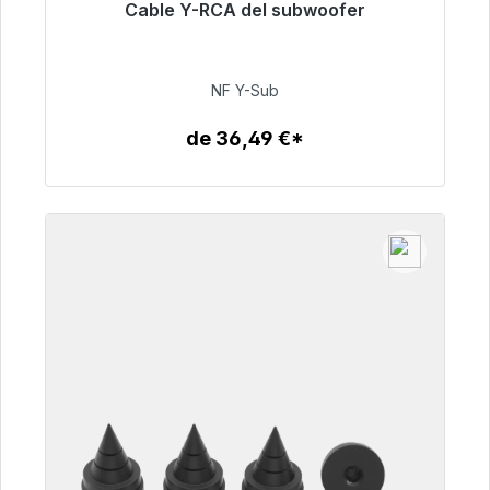
Cable Y-RCA del subwoofer
Listo para envío inmediato, plazo de entrega
48h*
NF Y-Sub
50,99 €
de 36,49 €*
Detalles