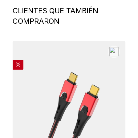
Omitir la galería de productos
CLIENTES QUE TAMBIÉN
COMPRARON
Descuento
%