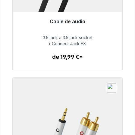
Cable de audio
Listo para envío inmediato, plazo de entrega
48h*
3.5 jack a 3.5 jack socket
i-Connect Jack EX
51,99 €
de 19,99 €*
Detalles