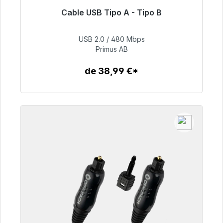
Cable USB Tipo A - Tipo B
Listo para envío inmediato, plazo de entrega
48h*
USB 2.0 / 480 Mbps
Primus AB
76,99 €
de 38,99 €*
Detalles