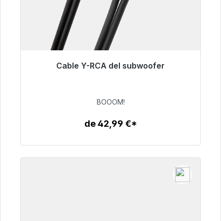
Cable Y-RCA del subwoofer
Listo para envío inmediato, plazo de entrega
48h*
BOOOM!
53,49 €
de 42,99 €*
Detalles