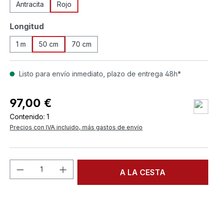
Antracita
Rojo
Seleccione
Longitud
1 m
50 cm
70 cm
Listo para envío inmediato, plazo de entrega 48h*
97,00 €
Contenido:
1
Precios con IVA incluido, más gastos de envío
Cantidad del producto: introduce la can
A LA CESTA