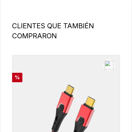
Omitir la galería de productos
CLIENTES QUE TAMBIÉN
COMPRARON
Descuento
%