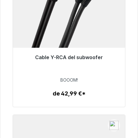
Cable Y-RCA del subwoofer
Listo para envío inmediato, plazo de entrega
48h*
BOOOM!
53,49 €
de 42,99 €*
Detalles