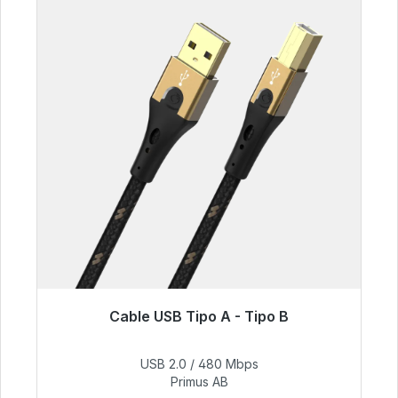
Cable USB Tipo A - Tipo B
Listo para envío inmediato, plazo de entrega
48h*
USB 2.0 / 480 Mbps
Primus AB
76,99 €