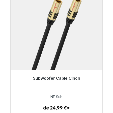
Subwoofer Cable Cinch
Listo para envío inmediato, plazo de entrega
48h*
NF Sub
63,99 €
de 24,99 €*