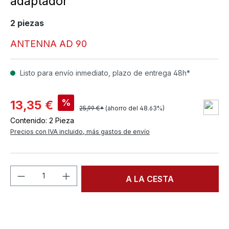
adaptador
2 piezas
ANTENNA AD 90
Listo para envío inmediato, plazo de entrega 48h*
%
13,35 €
25,99 €*
(ahorro del 48.63%)
Contenido:
2 Pieza
Precios con IVA incluido, más gastos de envío
Cantidad del producto: introduce la can
A LA CESTA