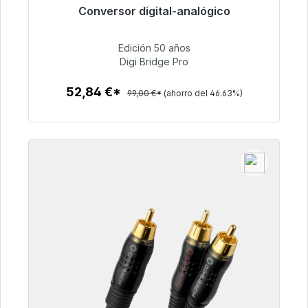
Conversor digital-analógico
Listo para envío inmediato, plazo de entrega
48h*
Edición 50 años
Digi Bridge Pro
52,84 €
52,84 €*
99,00 €*
(ahorro del 46.63%)
Detalles