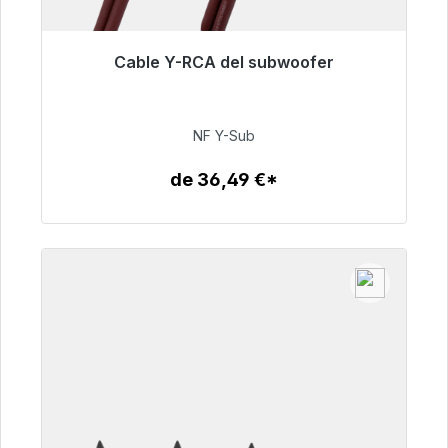
Cable Y-RCA del subwoofer
Listo para envío inmediato, plazo de entrega
48h*
NF Y-Sub
50,99 €
de 36,49 €*
Detalles