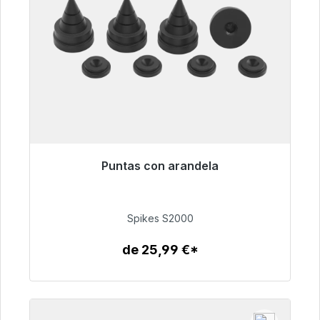
Puntas con arandela
Listo para envío inmediato, plazo de entrega
48h*
Spikes S2000
51,49 €
de 25,99 €*
Detalles