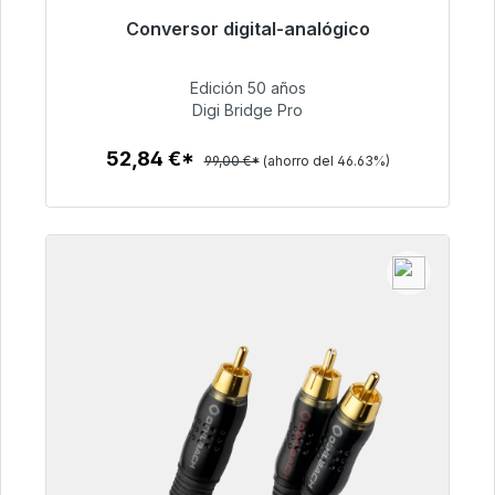
Conversor digital-analógico
Listo para envío inmediato, plazo de entrega
48h*
Edición 50 años
Digi Bridge Pro
52,84 €
52,84 €*
99,00 €*
(ahorro del 46.63%)
Detalles