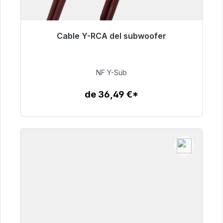
Cable Y-RCA del subwoofer
Listo para envío inmediato, plazo de entrega
48h*
NF Y-Sub
50,99 €
de 36,49 €*
Detalles