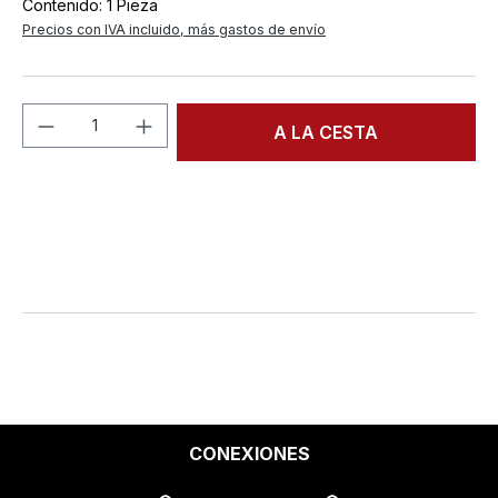
Contenido:
1 Pieza
Precios con IVA incluido, más gastos de envío
Cantidad del producto: introduce la can
A LA CESTA
CONEXIONES