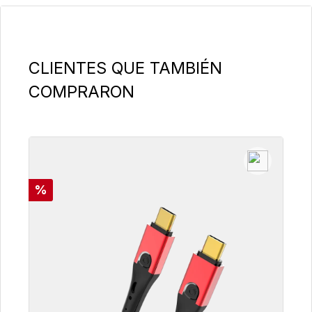
Omitir la galería de productos
CLIENTES QUE TAMBIÉN
COMPRARON
Descuento
%