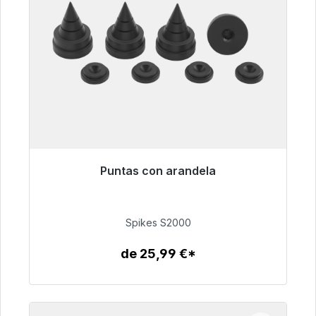
Puntas con arandela
Listo para envío inmediato, plazo de entrega
48h*
Spikes S2000
51,49 €
de 25,99 €*
Detalles