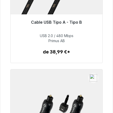
Cable USB Tipo A - Tipo B
Listo para envío inmediato, plazo de entrega
48h*
USB 2.0 / 480 Mbps
Primus AB
76,99 €
de 38,99 €*
Detalles