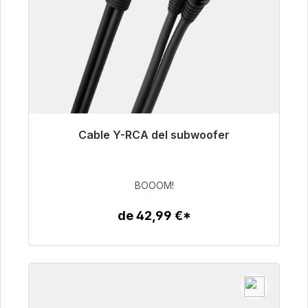
Cable Y-RCA del subwoofer
Listo para envío inmediato, plazo de entrega
48h*
BOOOM!
53,49 €
de 42,99 €*
Detalles