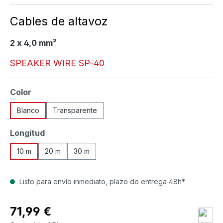
Cables de altavoz
2 x 4,0 mm²
SPEAKER WIRE SP-40
Seleccione
Color
Blanco
Transparente
Seleccione
Longitud
10 m
20 m
30 m
Listo para envío inmediato, plazo de entrega 48h*
71,99 €