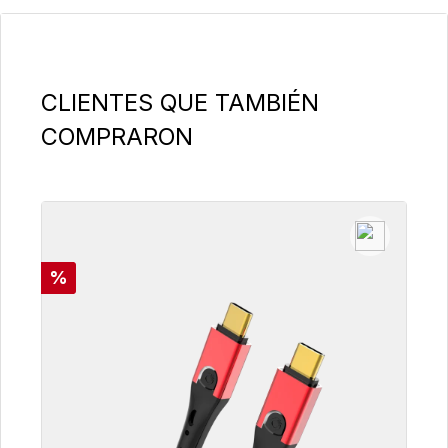
Omitir la galería de productos
CLIENTES QUE TAMBIÉN
COMPRARON
Descuento
%