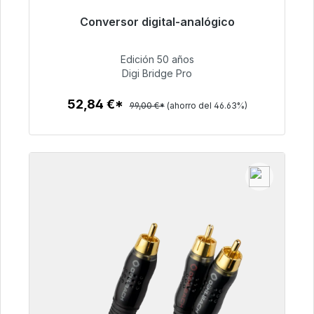
Conversor digital-analógico
Listo para envío inmediato, plazo de entrega
48h*
Edición 50 años
Digi Bridge Pro
52,84 €
52,84 €*
99,00 €*
(ahorro del 46.63%)
Detalles