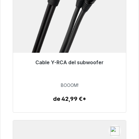
Cable Y-RCA del subwoofer
Listo para envío inmediato, plazo de entrega
48h*
BOOOM!
53,49 €
de 42,99 €*
Detalles