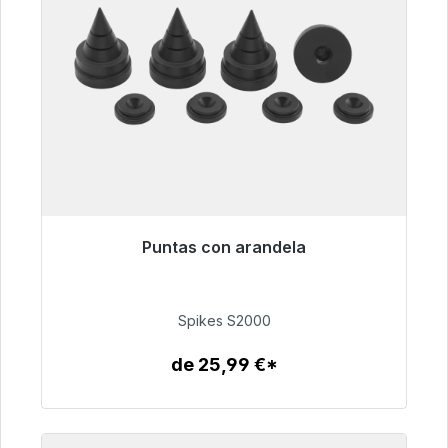
Puntas con arandela
Listo para envío inmediato, plazo de entrega
48h*
Spikes S2000
51,49 €
de 25,99 €*
Detalles