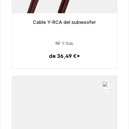
Cable Y-RCA del subwoofer
Listo para envío inmediato, plazo de entrega
48h*
NF Y-Sub
50,99 €
de 36,49 €*
Detalles