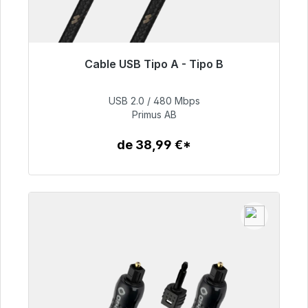
Cable USB Tipo A - Tipo B
Listo para envío inmediato, plazo de entrega
48h*
USB 2.0 / 480 Mbps
Primus AB
76,99 €
de 38,99 €*
Detalles