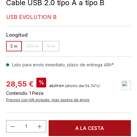
Cable USB 2.0 tipo A a tipo B
USB EVOLUTION B
Seleccione
Longitud
5 m
7.50 m
10 m
(Esta opción no está disponible en este momento.)
(Esta opción no está disponible en este moment
Listo para envío inmediato, plazo de entrega 48h*
%
28,55 €
65,99 €*
(ahorro del 56.74%)
Contenido:
1 Pieza
Precios con IVA incluido, más gastos de envío
Cantidad del producto: introduce la can
A LA CESTA