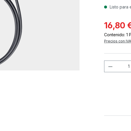
Listo para 
16,80 
Contenido:
1 
Precios con IVA
Cantida