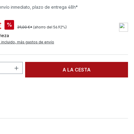
envío inmediato, plazo de entrega 48h*
€
%
39,00 €*
(ahorro del 56.92%)
Pieza
 incluido, más gastos de envío
d del producto: introduce la cantidad d
A LA CESTA