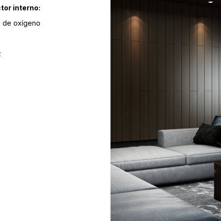
tor interno:
e de oxígeno
z