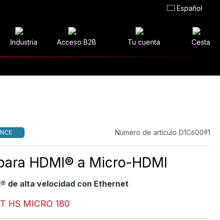
Español
Industria
Acceso B2B
Tu cuenta
Cesta
Número de artículo D1C60091
NCE
para HDMI® a Micro-HDMI
® de alta velocidad con Ethernet
T HS MICRO 180