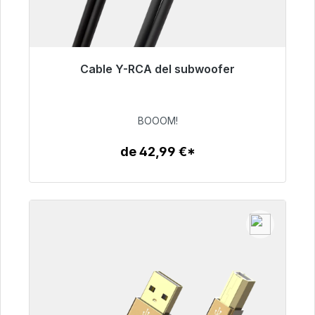
Cable Y-RCA del subwoofer
Listo para envío inmediato, plazo de entrega
48h*
BOOOM!
53,49 €
de 42,99 €*
Detalles