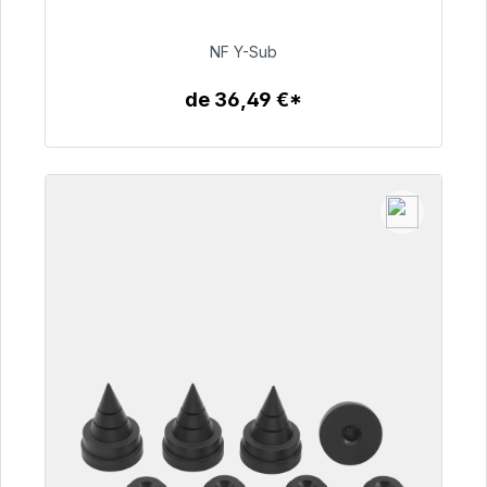
48h*
NF Y-Sub
50,99 €
de 36,49 €*
Detalles