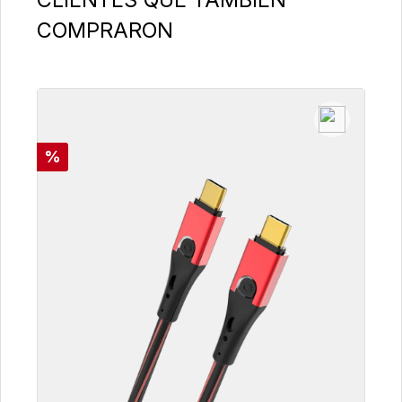
COMPRARON
Descuento
%