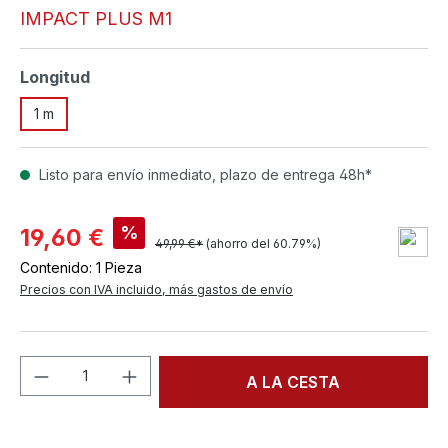
IMPACT PLUS M1
Seleccione
Longitud
1 m
Listo para envío inmediato, plazo de entrega 48h*
%
19,60 €
49,99 €*
(ahorro del 60.79%)
Contenido:
1 Pieza
Precios con IVA incluido, más gastos de envío
Cantidad del producto: introduce la can
A LA CESTA