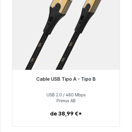
Cable USB Tipo A - Tipo B
Listo para envío inmediato, plazo de entrega
48h*
USB 2.0 / 480 Mbps
Primus AB
76,99 €
de 38,99 €*
Detalles