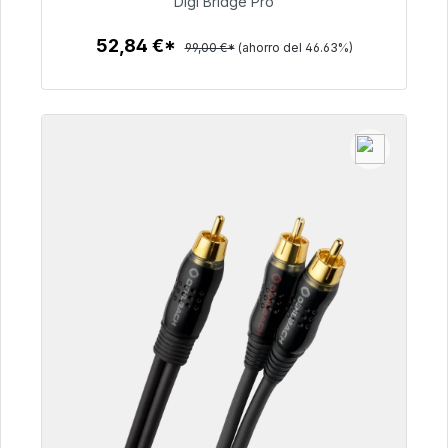
Digi Bridge Pro
52,84 €
52,84 €*
99,00 €*
(ahorro del 46.63%)
Detalles