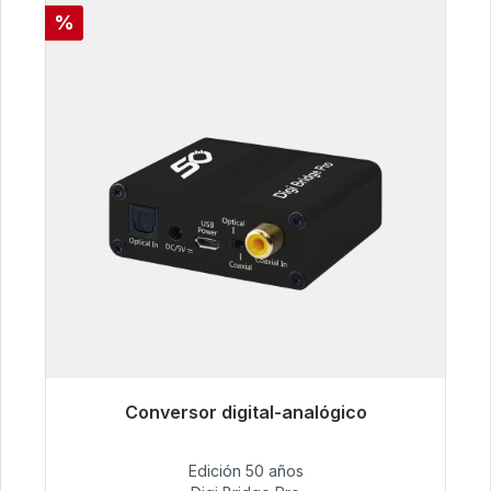
Descuento
%
Conversor digital-analógico
Listo para envío inmediato, plazo de entrega
48h*
Edición 50 años