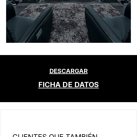
DESCARGAR
FICHA DE DATOS
Omitir la galería de productos
CLIENTES QUE TAMBIÉN