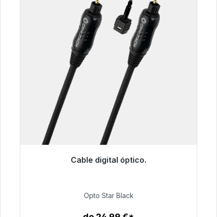
Cable digital óptico.
Listo para envío inmediato, plazo de entrega
48h*
Opto Star Black
93,00 €
de 24,99 €*