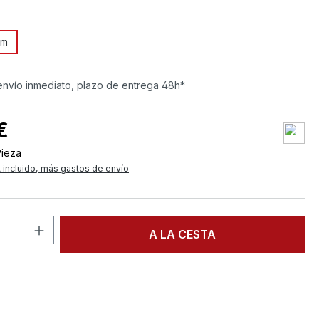
 m
envío inmediato, plazo de entrega 48h*
€
Pieza
 incluido, más gastos de envío
d del producto: introduce la cantidad d
A LA CESTA