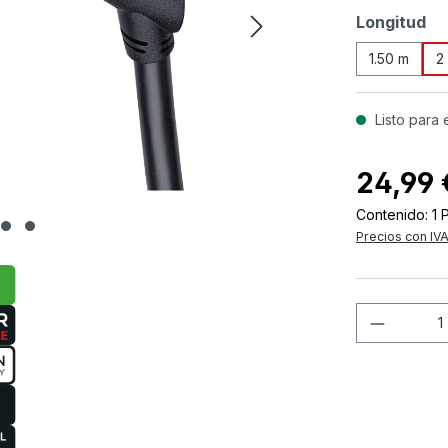
Seleccione
Longitud
1.50 m
2
Listo para 
24,99 
Contenido:
1 
Precios con IVA
Cantida