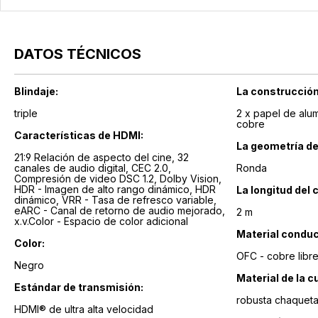
DATOS TÉCNICOS
Blindaje:
La construcción
triple
2 x papel de alum
cobre
Características de HDMI:
La geometría de
21:9 Relación de aspecto del cine, 32
canales de audio digital, CEC 2.0,
Ronda
Compresión de video DSC 1.2, Dolby Vision,
HDR - Imagen de alto rango dinámico, HDR
La longitud del 
dinámico, VRR - Tasa de refresco variable,
eARC - Canal de retorno de audio mejorado,
2 m
x.v.Color - Espacio de color adicional
Material conduc
Color:
OFC - cobre libr
Negro
Material de la c
Estándar de transmisión:
robusta chaqueta
HDMI® de ultra alta velocidad