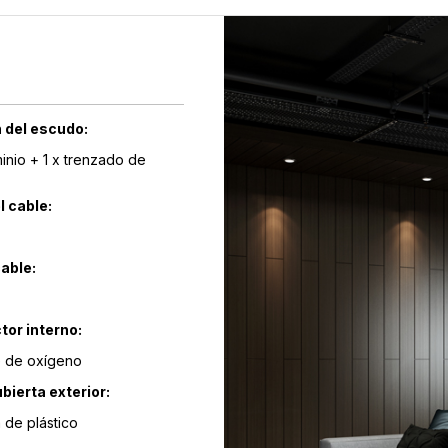
 del escudo:
inio + 1 x trenzado de
l cable:
cable:
tor interno:
e de oxígeno
ubierta exterior:
 de plástico