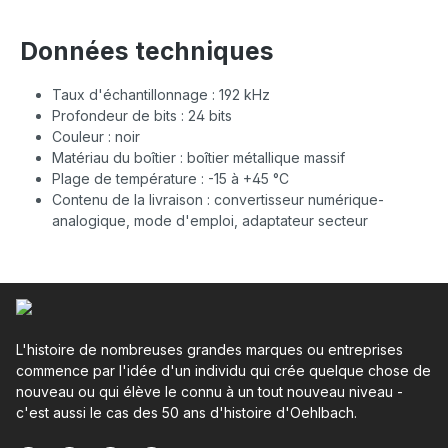
Données techniques
Taux d'échantillonnage : 192 kHz
Profondeur de bits : 24 bits
Couleur : noir
Matériau du boîtier : boîtier métallique massif
Plage de température : -15 à +45 °C
Contenu de la livraison : convertisseur numérique-
analogique, mode d'emploi, adaptateur secteur
L'histoire de nombreuses grandes marques ou entreprises
commence par l'idée d'un individu qui crée quelque chose de
nouveau ou qui élève le connu à un tout nouveau niveau -
c'est aussi le cas des 50 ans d'histoire d'Oehlbach.