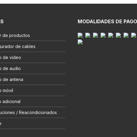
ES
MODALIDADES DE PAG
r de productos
gurador de cables
o de video
o de audio
o de antena
o móvil
 adicional
uciones / Reacondicionados
e