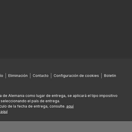
ío
Eliminación
Contacto
Configuración de cookies
Boletín
era de Alemania como lugar de entrega, se aplicará el tipo impositivo
 seleccionando el país de entrega.
culo de la fecha de entrega, consulte.
aquí
e
aquí