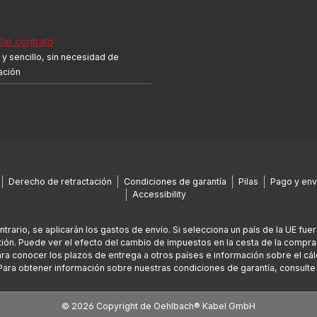
ar contrato
y sencillo, sin necesidad de
cación
Derecho de retractación
Condiciones de garantía
Pilas
Pago y env
Accessibility
ontrario, se aplicarán los gastos de envío. Si selecciona un país de la UE fu
ión. Puede ver el efecto del cambio de impuestos en la cesta de la compra
Para conocer los plazos de entrega a otros países e información sobre el cál
Para obtener información sobre nuestras condiciones de garantía, consult
© 2026 Copyright de Oehlbach® Kabel GmbH