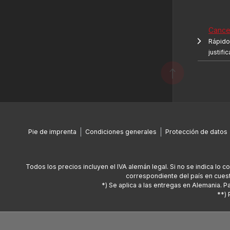
Cancel
Rápido 
justifi
Pie de imprenta
Condiciones generales
Protección de datos
Todos los precios incluyen el IVA alemán legal. Si no se indica lo c
correspondiente del país en cuest
*) Se aplica a las entregas en Alemania. 
**) 