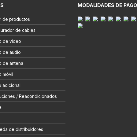
ES
MODALIDADES DE PAG
r de productos
gurador de cables
o de video
o de audio
o de antena
o móvil
 adicional
uciones / Reacondicionados
e
eda de distribuidores