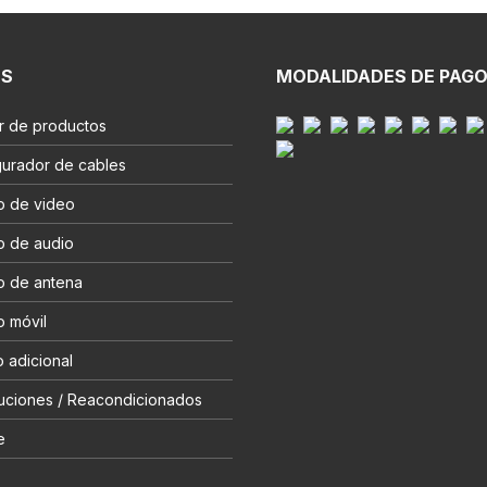
ES
MODALIDADES DE PAG
r de productos
gurador de cables
o de video
o de audio
o de antena
o móvil
 adicional
uciones / Reacondicionados
e