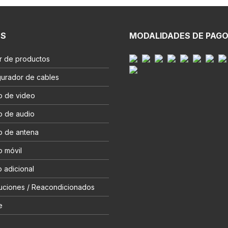
ES
MODALIDADES DE PAG
r de productos
gurador de cables
o de video
o de audio
o de antena
o móvil
 adicional
uciones / Reacondicionados
e