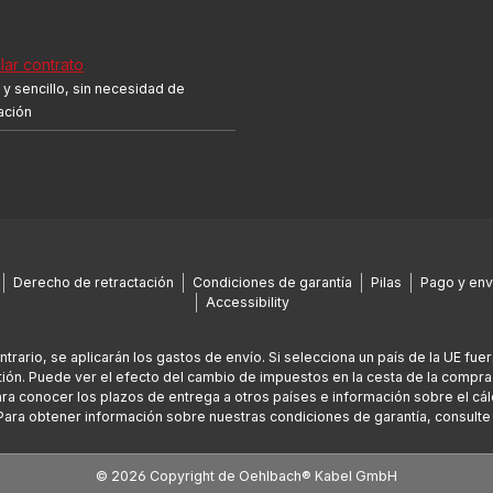
ar contrato
y sencillo, sin necesidad de
cación
Derecho de retractación
Condiciones de garantía
Pilas
Pago y env
Accessibility
ontrario, se aplicarán los gastos de envío. Si selecciona un país de la UE fu
ión. Puede ver el efecto del cambio de impuestos en la cesta de la compra
Para conocer los plazos de entrega a otros países e información sobre el cál
Para obtener información sobre nuestras condiciones de garantía, consult
© 2026 Copyright de Oehlbach® Kabel GmbH