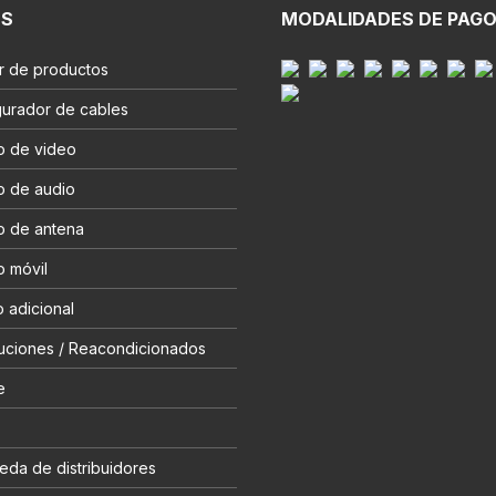
ES
MODALIDADES DE PAG
r de productos
gurador de cables
o de video
o de audio
o de antena
o móvil
 adicional
uciones / Reacondicionados
e
eda de distribuidores