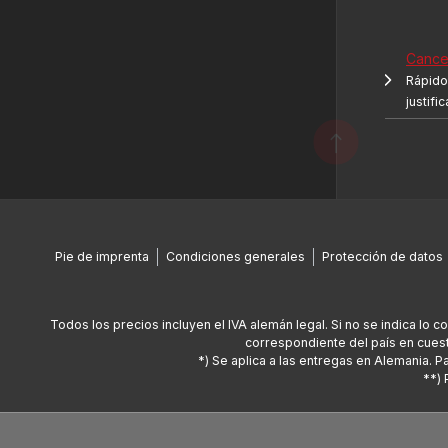
Cancel
Rápido 
justifi
Pie de imprenta
Condiciones generales
Protección de datos
Todos los precios incluyen el IVA alemán legal. Si no se indica lo c
correspondiente del país en cuest
*) Se aplica a las entregas en Alemania. 
**) 