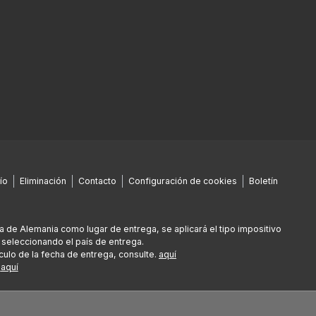
ío
Eliminación
Contacto
Configuración de cookies
Boletín
era de Alemania como lugar de entrega, se aplicará el tipo impositivo
 seleccionando el país de entrega.
culo de la fecha de entrega, consulte.
aquí
e
aquí