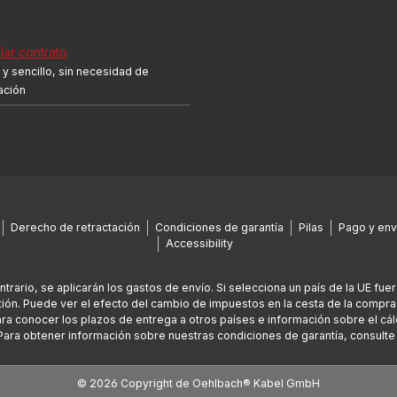
ar contrato
y sencillo, sin necesidad de
cación
Derecho de retractación
Condiciones de garantía
Pilas
Pago y env
Accessibility
ontrario, se aplicarán los gastos de envío. Si selecciona un país de la UE fu
ión. Puede ver el efecto del cambio de impuestos en la cesta de la compra
Para conocer los plazos de entrega a otros países e información sobre el cál
Para obtener información sobre nuestras condiciones de garantía, consult
© 2026 Copyright de Oehlbach® Kabel GmbH