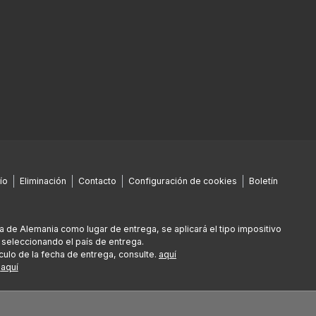
ío
Eliminación
Contacto
Configuración de cookies
Boletín
era de Alemania como lugar de entrega, se aplicará el tipo impositivo
 seleccionando el país de entrega.
culo de la fecha de entrega, consulte.
aquí
e
aquí