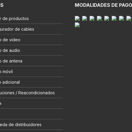
ES
MODALIDADES DE PAG
r de productos
gurador de cables
o de video
o de audio
o de antena
o móvil
 adicional
uciones / Reacondicionados
e
eda de distribuidores