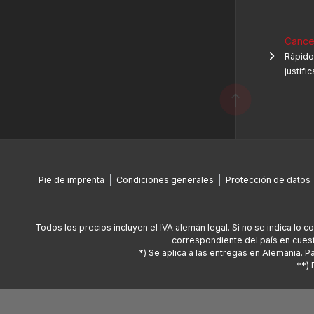
Cancel
Rápido 
justifi
Pie de imprenta
Condiciones generales
Protección de datos
Todos los precios incluyen el IVA alemán legal. Si no se indica lo c
correspondiente del país en cuest
*) Se aplica a las entregas en Alemania. 
**) 