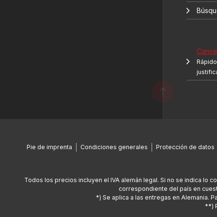
Búsqu
Cancel
Rápido 
justifi
Pie de imprenta
Condiciones generales
Protección de datos
Todos los precios incluyen el IVA alemán legal. Si no se indica lo c
correspondiente del país en cuest
*) Se aplica a las entregas en Alemania. 
**) 