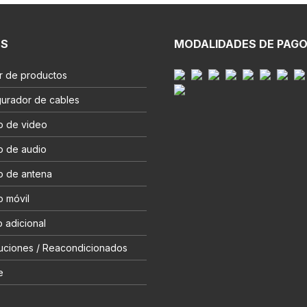
ES
MODALIDADES DE PAG
r de productos
gurador de cables
o de video
o de audio
o de antena
o móvil
 adicional
uciones / Reacondicionados
e