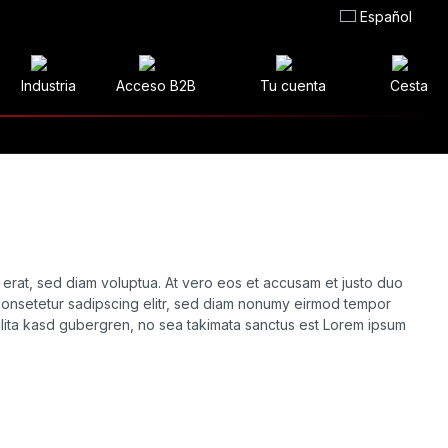
Español
Industria
Acceso B2B
Tu cuenta
Cesta
 erat, sed diam voluptua. At vero eos et accusam et justo duo
 consetetur sadipscing elitr, sed diam nonumy eirmod tempor
clita kasd gubergren, no sea takimata sanctus est Lorem ipsum