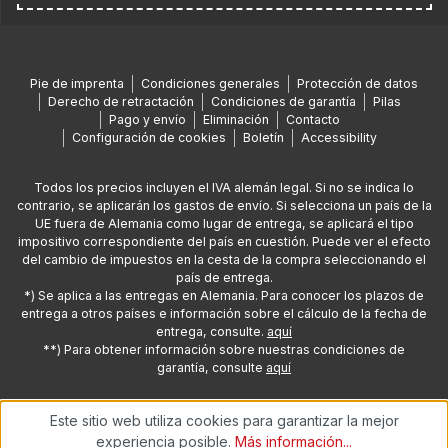
Pie de imprenta
Condiciones generales
Protección de datos
Derecho de retractación
Condiciones de garantía
Pilas
Pago y envío
Eliminación
Contacto
Configuración de cookies
Boletín
Accessibility
Todos los precios incluyen el IVA alemán legal. Si no se indica lo
contrario, se aplicarán los gastos de envío. Si selecciona un país de la
UE fuera de Alemania como lugar de entrega, se aplicará el tipo
impositivo correspondiente del país en cuestión. Puede ver el efecto
del cambio de impuestos en la cesta de la compra seleccionando el
país de entrega.
*) Se aplica a las entregas en Alemania. Para conocer los plazos de
entrega a otros países e información sobre el cálculo de la fecha de
entrega, consulte.
aquí
**) Para obtener información sobre nuestras condiciones de
garantía, consulte
aquí
Este sitio web utiliza cookies para garantizar la mejor
© 2026 Copyright de Oehlbach® Kabel GmbH
experiencia posible.
Más información...